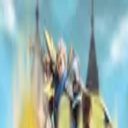
Daftar
Masuk
sport
Cari Permainan
Provider :
All
Sports Book
SBOBET
Sports Book
Saba
E-Sports
Saba
3
/
3
Game
Page
1
of
1
MCDTOTO Situs Gacor
Terpercaya dengan
Bonus Terbesar Hari Ini