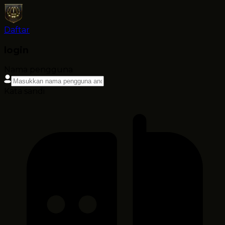
Daftar
login
Nama pengguna
Kata sandi