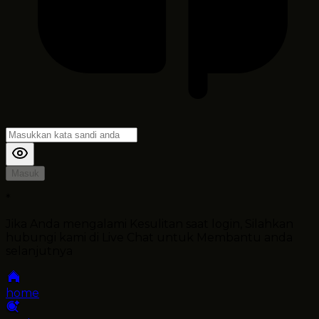
Masuk
*
Jika Anda mengalami Kesulitan saat login, Silahkan
hubungi kami di Live Chat untuk Membantu anda
selanjutnya
home