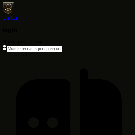
Daftar
login
Nama pengguna
Kata sandi