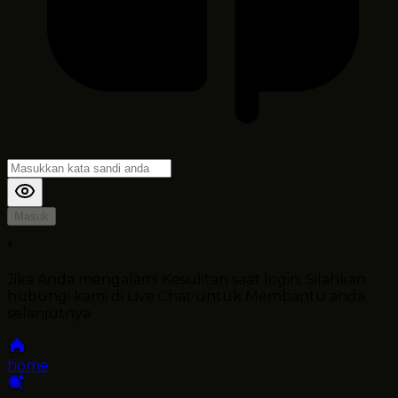
Masuk
*
Jika Anda mengalami Kesulitan saat login, Silahkan
hubungi kami di Live Chat untuk Membantu anda
selanjutnya
home