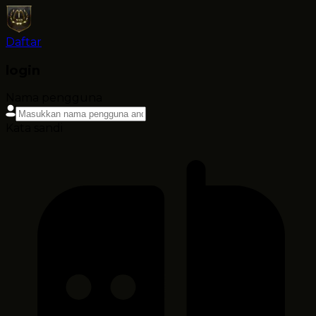
Daftar
login
Nama pengguna
Kata sandi