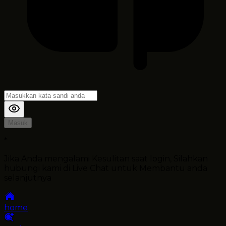
Masuk
*
Jika Anda mengalami Kesulitan saat login, Silahkan
hubungi kami di Live Chat untuk Membantu anda
selanjutnya
home