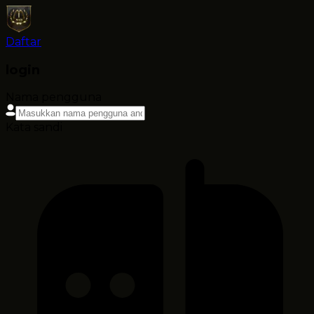
Daftar
login
Nama pengguna
Kata sandi