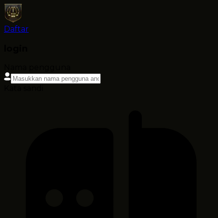
Daftar
login
Nama pengguna
Kata sandi