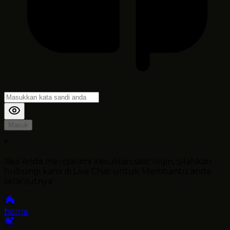
Masuk
*
Jika Anda mengalami Kesulitan saat login, Silahkan
hubungi kami di Live Chat untuk Membantu anda
selanjutnya
home