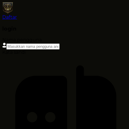
Daftar
login
Nama pengguna
Kata sandi