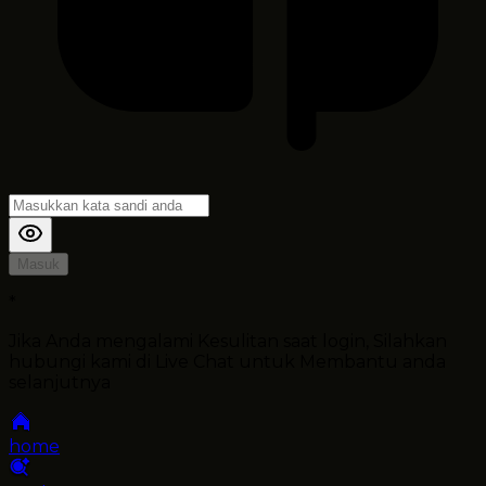
Masuk
*
Jika Anda mengalami Kesulitan saat login, Silahkan
hubungi kami di Live Chat untuk Membantu anda
selanjutnya
home