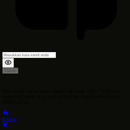
Masuk
*
Jika Anda mengalami Kesulitan saat login, Silahkan
hubungi kami di Live Chat untuk Membantu anda
selanjutnya
home