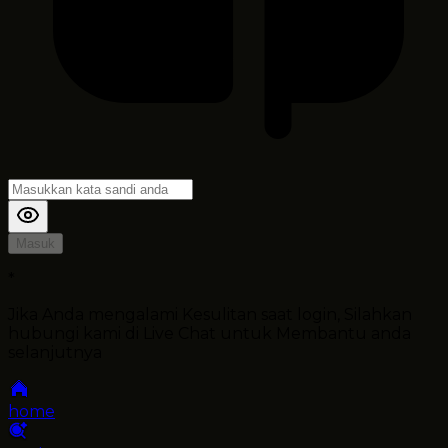
Masuk
*
Jika Anda mengalami Kesulitan saat login, Silahkan
hubungi kami di Live Chat untuk Membantu anda
selanjutnya
home