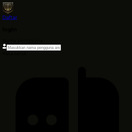
Daftar
login
Nama pengguna
Kata sandi